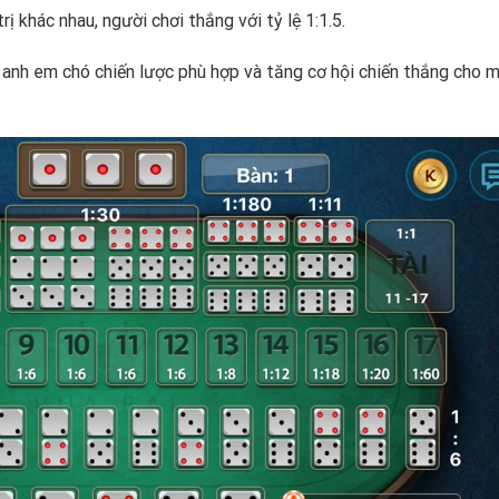
rị khác nhau, người chơi thắng với tỷ lệ 1:1.5.
p anh em chó chiến lược phù hợp và tăng cơ hội chiến thắng cho m