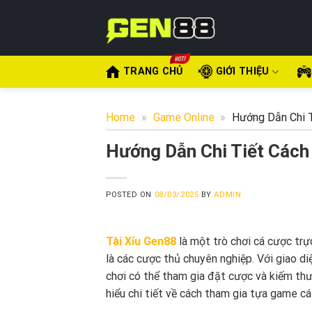
Skip
to
content
TRANG CHỦ
GIỚI THIỆU
Home
»
Game Online
»
Hướng Dẫn Chi T
Hướng Dẫn Chi Tiết Cách
POSTED ON
08/03/2025
BY
ADMIN
Tài Xỉu Gen88
là một trò chơi cá cược trự
là các cược thủ chuyên nghiệp. Với giao di
chơi có thể tham gia đặt cược và kiếm th
hiểu chi tiết về cách tham gia tựa game c