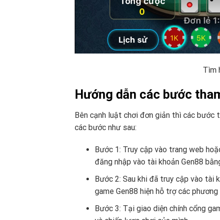
Tìm h
Hướng dẫn các bước tham
Bên cạnh luật chơi đơn giản thì các bước
các bước như sau:
Bước 1: Truy cập vào trang web hoặ
đăng nhập vào tài khoản Gen88 bằng 
Bước 2: Sau khi đã truy cập vào tài
game Gen88 hiện hỗ trợ các phương t
Bước 3: Tại giao diện chính cổng ga