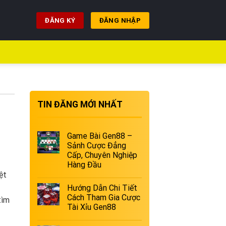
ĐĂNG KÝ
ĐĂNG NHẬP
TIN ĐĂNG MỚI NHẤT
Game Bài Gen88 –
Sảnh Cược Đẳng
Cấp, Chuyên Nghiệp
Hàng Đầu
ệt
Hướng Dẫn Chi Tiết
Cách Tham Gia Cược
tìm
Tài Xỉu Gen88