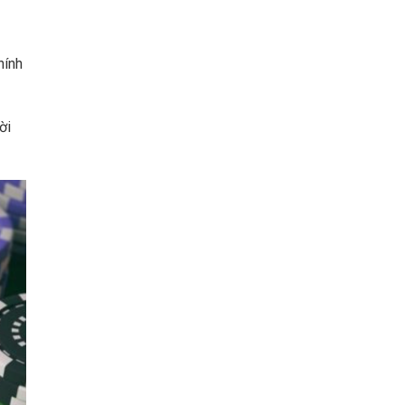
hính
ời