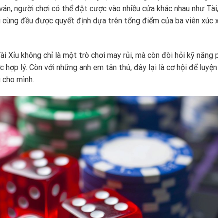
ván, người chơi có thể đặt cược vào nhiều cửa khác nhau như Tài
i cùng đều được quyết định dựa trên tổng điểm của ba viên xúc 
ài Xỉu không chỉ là một trò chơi may rủi, mà còn đòi hỏi kỹ năng 
c hợp lý. Còn với những anh em tân thủ, đây lại là cơ hội để luyện
 cho mình.