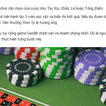
 chơi cần chọn cửa cược như Tài, Xỉu, Chẵn, Lẻ hoặc Tổng điểm.
ẽ tiến hành lắc 3 viên xúc xắc và hiển thị kết quả. Nếu dự đoán c
c tiền thưởng theo tỷ lệ tương ứng.
u tại cổng game Gen88 chính xác và nhanh chóng nhất. Dù là ngư
n thực hiện từng bước này.