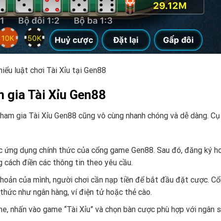
iểu luật chơi Tài Xỉu tại Gen88
 gia Tài Xỉu Gen88
 tham gia
Tài Xỉu Gen8
8 cũng vô cùng nhanh chóng và dễ dàng. Cụ
c ứng dụng chính thức của cổng game Gen88. Sau đó, đăng ký h
cách điền các thông tin theo yêu cầu.
 khoản của mình, người chơi cần nạp tiền để bắt đầu đặt cược. C
hức như ngân hàng, ví điện tử hoặc thẻ cào.
me, nhấn vào game “Tài Xỉu” và chọn bàn cược phù hợp với ngân 