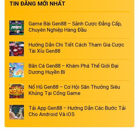
TIN ĐĂNG MỚI NHẤT
Game Bài Gen88 – Sảnh Cược Đẳng Cấp,
Chuyên Nghiệp Hàng Đầu
Hướng Dẫn Chi Tiết Cách Tham Gia Cược
Tài Xỉu Gen88
Bắn Cá Gen88 – Khám Phá Thế Giới Đại
Dương Huyền Bí
Nổ Hũ Gen88 – Cơ Hội Săn Thưởng Siêu
Khủng Tại Cổng Game
Tải App Gen88 – Hướng Dẫn Các Bước Tải
Cho Android Và iOS