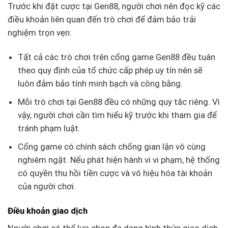
Trước khi đặt cược tại Gen88, người chơi nên đọc kỹ các
điều khoản liên quan đến trò chơi để đảm bảo trải
nghiệm trọn vẹn:
Tất cả các trò chơi trên cổng game Gen88 đều tuân
theo quy định của tổ chức cấp phép uy tín nên sẽ
luôn đảm bảo tính minh bạch và công bằng.
Mỗi trò chơi tại Gen88 đều có những quy tắc riêng. Vì
vậy, người chơi cần tìm hiểu kỹ trước khi tham gia để
tránh phạm luật.
Cổng game có chính sách chống gian lận vô cùng
nghiêm ngặt. Nếu phát hiện hành vi vi phạm, hệ thống
có quyền thu hồi tiền cược và vô hiệu hóa tài khoản
của người chơi.
Điều khoản giao dịch