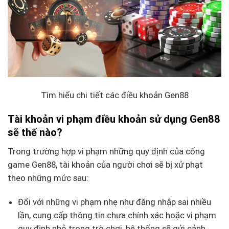
Tìm hiểu chi tiết các điều khoản Gen88
Tài khoản vi phạm điều khoản sử dụng Gen88
sẽ thế nào?
T
rong trường hợp vi phạm những quy định của cổng
game Gen88, tài khoản của người chơi sẽ bị xử phạt
theo những mức sau:
Đối với những vi phạm nhẹ như đăng nhập sai nhiều
lần, cung cấp thông tin chưa chính xác hoặc vi phạm
quy định nhỏ trong trò chơi, hệ thống sẽ gửi cảnh