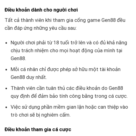
Điều khoản dành cho người chơi
Tất cả
thành viên khi tham gia cổng game Gen88 đều
cần đáp ứng những yêu cầu sau:
Người chơi phải từ 18 tuổi trở lên và có đủ khả năng
chịu trách nhiệm cho mọi hoạt động của mình tại
Gen88.
Mỗi cá nhân chỉ được phép sở hữu một tài khoản
Gen88 duy nhất.
Thành viên cần tuân thủ các điều khoản do Gen88
quy định để đảm bảo tính công bằng trong cá cược.
Việc sử dụng phần mềm gian lận hoặc can thiệp vào
trò chơi sẽ bị nghiêm cấm.
Điều khoản tham gia cá cược